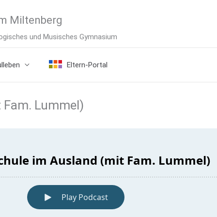
m Miltenberg
ologisches und Musisches Gymnasium
lleben
Eltern-Portal
it Fam. Lummel)