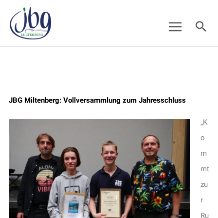
Zum
Suc
Inhalt
springen
JBG Miltenberg: Vollversammlung zum Jahresschluss
„K
o
m
mt
zu
r
Ru