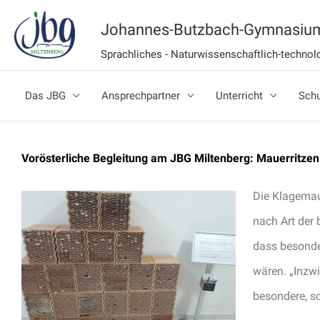
Zum
Johannes-Butzbach-Gymnasium
Inhalt
Sprachliches - Naturwissenschaftlich-techn
springen
Das JBG
Ansprechpartner
Unterricht
Schu
Vorösterliche Begleitung am JBG Miltenberg: Mauerritzen 
Die Klagemaue
nach Art der
dass besonde
wären. „Inzwi
besondere, sc