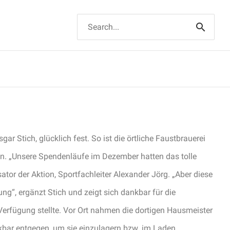
Suchen
nach:
 Stich, glücklich fest. So ist die örtliche Faustbrauerei
n. „Unsere Spendenläufe im Dezember hatten das tolle
or der Aktion, Sportfachleiter Alexander Jörg. „Aber diese
g“, ergänzt Stich und zeigt sich dankbar für die
Verfügung stellte. Vor Ort nahmen die dortigen Hausmeister
nkbar entgegen, um sie einzulagern bzw. im Laden