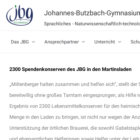
Zum
Johannes-Butzbach-Gymnasium
Inhalt
Sprachliches - Naturwissenschaftlich-techn
springen
Das JBG
Ansprechpartner
Unterricht
Schu
2300 Spendenkonserven des JBG in den Martinsladen
„Miltenberger halten zusammen und helfen sich“, stellt der 
bereitwillig ohne großes Tamtam eingesprungen, als Hilfe
Ergebnis von 2300 Lebensmittelkonserven für den heimischen
Menge in den Laden zu bringen, ist nicht nur wegen der Anz
Unterstützung der örtlichen Brauerei, die sowohl Gabelstap
und ehrenamtlichen Helferinnen sowie Helfer unter der Leit