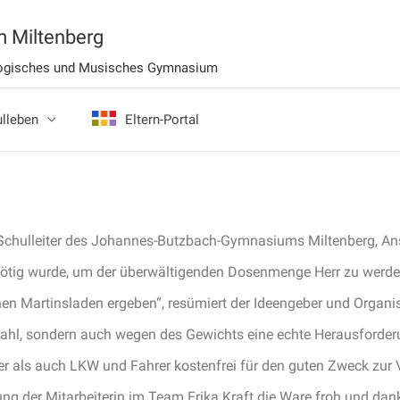
 Miltenberg
ologisches und Musisches Gymnasium
lleben
Eltern-Portal
Schulleiter des Johannes-Butzbach-Gymnasiums Miltenberg, Ansgar
 nötig wurde, um der überwältigenden Dosenmenge Herr zu werde
 Martinsladen ergeben“, resümiert der Ideengeber und Organisat
ahl, sondern auch wegen des Gewichts eine echte Herausforderun
ler als auch LKW und Fahrer kostenfrei für den guten Zweck zur 
ung der Mitarbeiterin im Team Erika Kraft die Ware froh und da