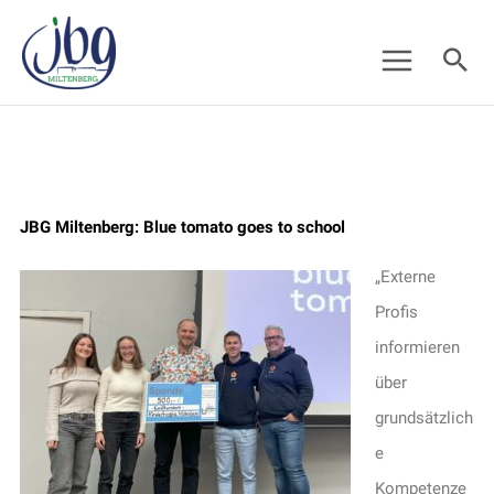
Zum
Suc
Inhalt
springen
JBG Miltenberg: Blue tomato goes to school
„Externe
Profis
informieren
über
grundsätzlich
e
Kompetenze