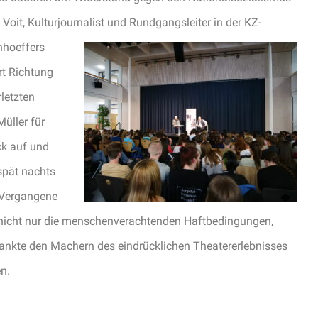
oit, Kulturjournalist und Rundgangsleiter in der KZ-
nhoeffers
rt Richtung
letzten
üller für
ck auf und
 spät nachts
s Vergangene
i nicht nur die menschenverachtenden Haftbedingungen,
dankte den Machern des eindrücklichen Theatererlebnisses
n.