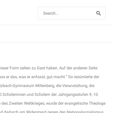
Suchen
nach:
dieser Form selten zu Gast haben. Auf der anderen Seite
s er das, was er anfasst, gut macht.“ So resümierte der
utzbach-Gymnasium Miltenberg, die Veranstaltung, die
0 Schülerinnen und Schülern der Jahrgangsstufen 9, 10
e des Zweiten Weltkrieges, wurde der evangelische Theologe
 und dadurch am Widerstand gegen den Nationalsozialismus