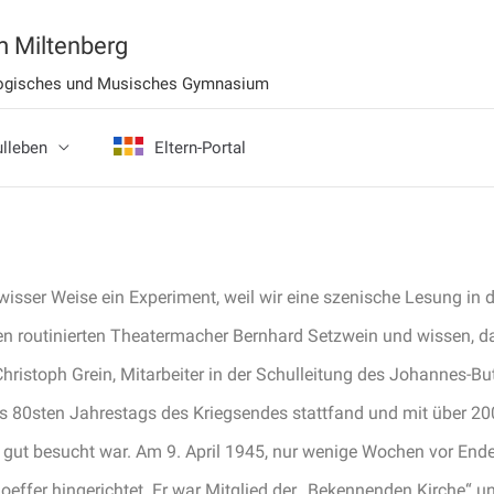
 Miltenberg
ologisches und Musisches Gymnasium
lleben
Eltern-Portal
wisser Weise ein Experiment, weil wir eine szenische Lesung in 
n routinierten Theatermacher Bernhard Setzwein und wissen, das
hristoph Grein, Mitarbeiter in der Schulleitung des Johannes-B
es 80sten Jahrestags des Kriegsendes stattfand und mit über 20
 gut besucht war. Am 9. April 1945, nur wenige Wochen vor End
hoeffer hingerichtet. Er war Mitglied der „Bekennenden Kirche“