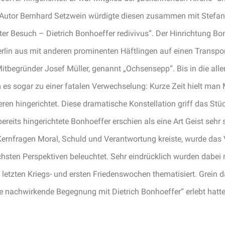
r Autor Bernhard Setzwein würdigte diesen zusammen mit Stefan V
er Besuch – Dietrich Bonhoeffer redivivus“.
Der Hinrichtung Bo
rlin aus mit anderen prominenten Häftlingen auf einen Transpo
tbegründer Josef Müller, genannt „Ochsensepp“. Bis in die aller
s sogar zu einer fatalen Verwechselung: Kurze Zeit hielt man M
ren hingerichtet. Diese dramatische Konstellation griff das Stü
ereits hingerichtete Bonhoeffer erschien als eine Art Geist sehr
 Kernfragen Moral, Schuld und Verantwortung kreiste, wurde da
hsten Perspektiven beleuchtet. Sehr eindrücklich wurden dabe
etzten Kriegs- und ersten Friedenswochen thematisiert. Grein 
ne nachwirkende Begegnung mit Dietrich Bonhoeffer“ erlebt hatte