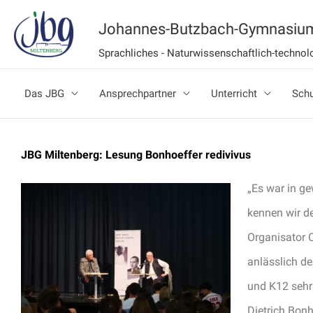
Zum
Johannes-Butzbach-Gymnasium
Inhalt
Sprachliches - Naturwissenschaftlich-techn
springen
Das JBG
Ansprechpartner
Unterricht
Schu
JBG Miltenberg: Lesung Bonhoeffer redivivus
„Es war in ge
kennen wir de
Organisator C
anlässlich d
und K12 sehr
Dietrich Bon