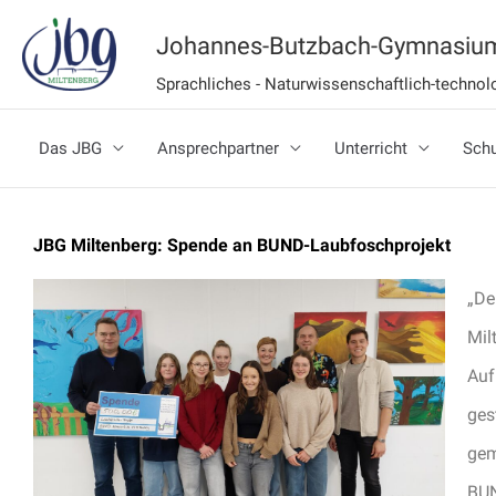
Zum
Johannes-Butzbach-Gymnasium
Inhalt
Sprachliches - Naturwissenschaftlich-techn
springen
Das JBG
Ansprechpartner
Unterricht
Schu
JBG Miltenberg: Spende an BUND-Laubfoschprojekt
„De
Mil
Auf
ges
gem
BUN