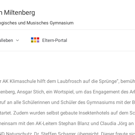
 Miltenberg
ologisches und Musisches Gymnasium
lleben
Eltern-Portal
r AK Klimaschule hilft dem Laubfrosch auf die Sprünge“, bemü
tenberg, Ansgar Stich, ein Wortspiel, um das Engagement des Arb
ruf an alle Schülerinnen und Schüler des Gymnasiums mit der B
tartet. Zudem wurden selbst gebaute Insektenhotels auf dem Schu
einsam mit den AK-Leitern Stephan Blanz und Claudia Jörg an 
D Naturschutz, Dr. Steffen Scharrer, überreicht. Dieser freute s