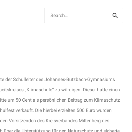
Suchen
nach:
hte der Schulleiter des Johannes-Butzbach-Gymnasiums
eitskreises „Klimaschule“ zu würdigen. Dieser hatte einen
itte um 50 Cent als persönlichen Beitrag zum Klimaschutz
lfest verkauft. Die hierbei erzielten 500 Euro wurden
den Vorsitzenden des Kreisverbandes Miltenberg des
ich über die Unterstützung für den Naturschutz und sicherte