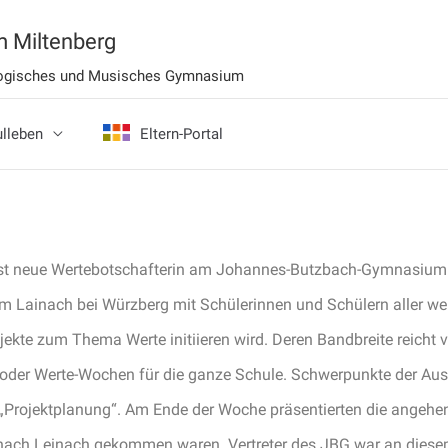
 Miltenberg
ologisches und Musisches Gymnasium
lleben
Eltern-Portal
st neue Wertebotschafterin am Johannes-Butzbach-Gymnasium 
m Lainach bei Würzberg mit Schülerinnen und Schülern aller we
ojekte zum Thema Werte initiieren wird. Deren Bandbreite reicht 
 oder Werte-Wochen für die ganze Schule. Schwerpunkte der Aus
„Projektplanung“. Am Ende der Woche präsentierten die angehen
nach Leinach gekommen waren. Vertreter des JBG war an diesem