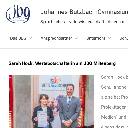
Zum
Johannes-Butzbach-Gymnasium
Inhalt
Sprachliches - Naturwissenschaftlich-techn
springen
Das JBG
Ansprechpartner
Unterricht
Schu
Sarah Hock: Wertebotschafterin am JBG Miltenberg
Sarah Hock i
Schullandhei
sie selbst Pr
Projekttagen
Medien“ und 
eigens dazu 