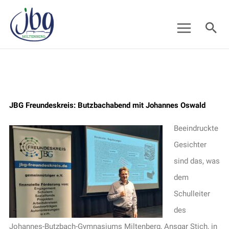
Zum
Suc
Inhalt
springen
JBG Freundeskreis: Butzbachabend mit Johannes Oswald
Beeindruckte
Gesichter
sind das, was
dem
Schulleiter
des
Johannes-Butzbach-Gymnasiums Miltenberg, Ansgar Stich, in