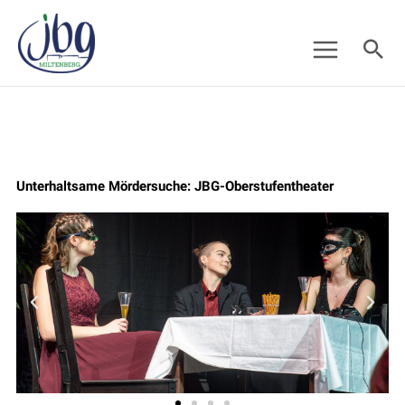
Zum
Suc
Inhalt
springen
Unterhaltsame Mördersuche: JBG-Oberstufentheater