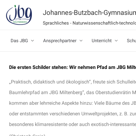
Zum
Johannes-Butzbach-Gymnasium
Inhalt
Sprachliches - Naturwissenschaftlich-techn
springen
Das JBG
Ansprechpartner
Unterricht
Schu
Die ersten Schilder stehen: Wir nehmen Pfad am JBG Milt
„Praktisch, didaktisch und ökologisch“, freute sich Schull
Baumlehrpfad am JBG Miltenberg“, das Oberstudienrätin Me
kommen aber lehrreiche Aspekte hinzu: Viele Bäume des JB
oder entstammten verschiedenen Umweltprojekten, z. B. zu
besonderes klimaresistente oder auch exotisch-interessan