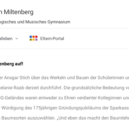
 Miltenberg
ologisches und Musisches Gymnasium
lleben
Eltern-Portal
enberg auf!
eiter Ansgar Stich über das Werkeln und Bauen der Schülerinnen
lanie Raab derzeit durchführt. Die grundsätzliche Bedeutung v
G-Geländes waren entweder zu Ehren verdienter Kolleginnen und
r Würdigung des 175jährigen Gründungsjubiläums der Sparkasse.
te Baumsorten auszuwählen. „Und eben das macht den Baumlehrpf