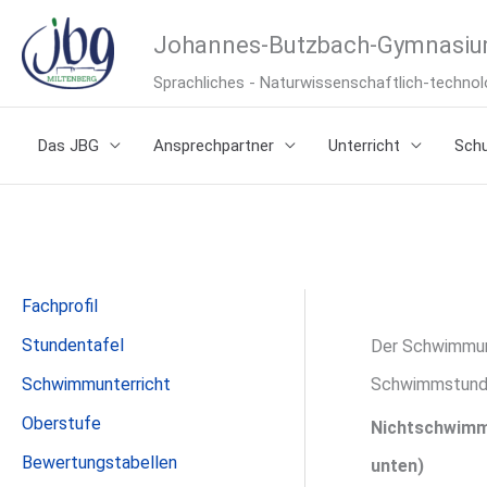
Zum
Johannes-Butzbach-Gymnasiu
Inhalt
Sprachliches - Naturwissenschaftlich-techn
springen
Das JBG
Ansprechpartner
Unterricht
Schu
Fachprofil
Stundentafel
Der Schwimmunt
Schwimmunterricht
Schwimmstunde
Oberstufe
Nichtschwimme
Bewertungstabellen
unten)